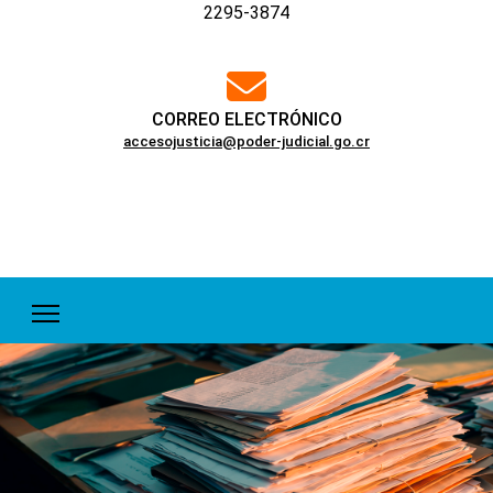
2295-3874
far
fa-
envelope
CORREO ELECTRÓNICO
accesojusticia@poder-judicial.go.cr