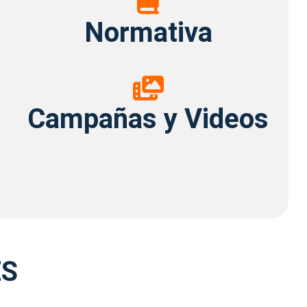
Normativa
Campañas
y
Campañas y Videos
Videos
ÉS