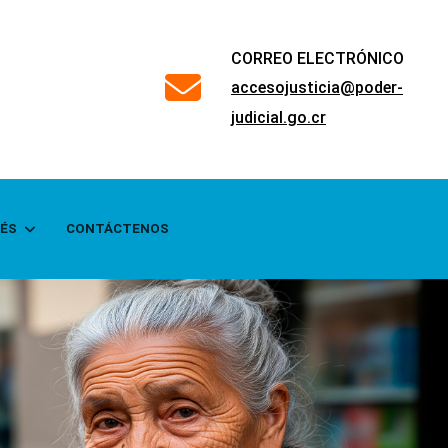
CORREO ELECTRÓNICO
far
accesojusticia@poder-
fa-
judicial.go.cr
envelope
RÉS
CONTÁCTENOS