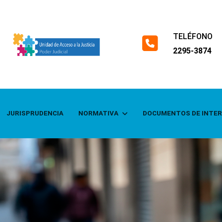
TELÉFONO
fas
2295-3874
fa-
square-
phone
JURISPRUDENCIA
NORMATIVA
DOCUMENTOS DE INTE