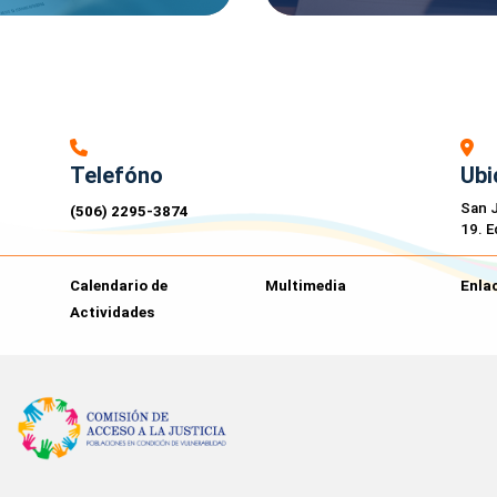
Telefóno
Ubi
San J
(506) 2295-3874
19. E
Calendario de
Multimedia
Enlac
Actividades