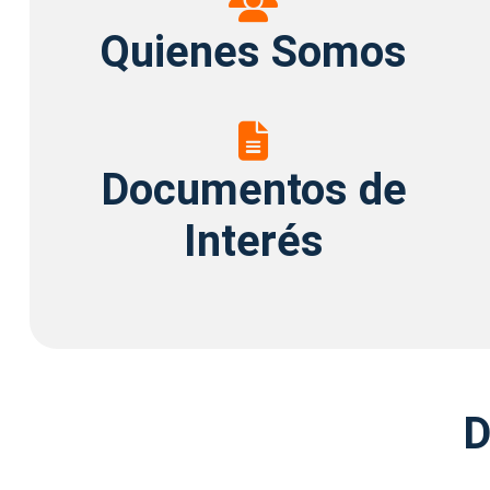
Somos
Quienes Somos
Documentos
de
Documentos de
Interés
Interés
D