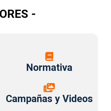
ORES -
Normativa
Normativa
Campañas
y
Campañas y Videos
Videos