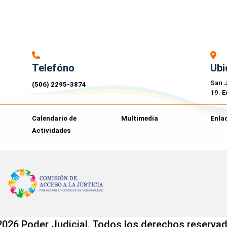
Telefóno
Ubi
San J
(506) 2295-3874
19. E
Calendario de
Multimedia
Enlac
Actividades
2026 Poder Judicial. Todos los derechos reservad