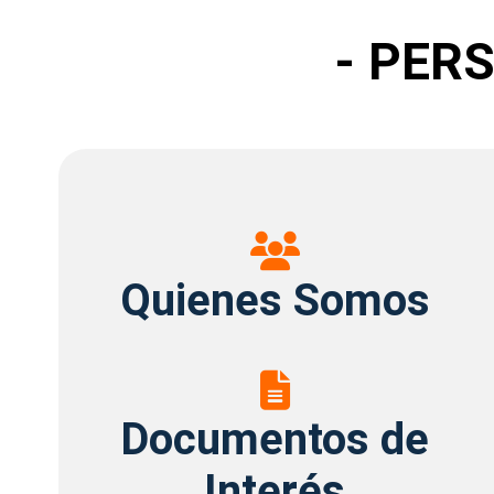
- PER
Quienes
Somos
Quienes Somos
Documentos
de
Documentos de
Interés
Interés