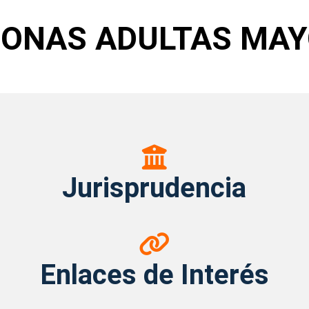
SONAS ADULTAS MAY
Jurisprudencia
Jurisprudencia
Enlaces
de
Enlaces de Interés
Interés