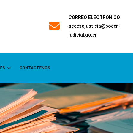
CORREO ELECTRÓNICO
far
accesojusticia@poder-
fa-
judicial.go.cr
envelope
RÉS
CONTÁCTENOS