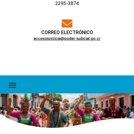
2295-3874
far
fa-
envelope
CORREO ELECTRÓNICO
accesojusticia@poder-judicial.go.cr