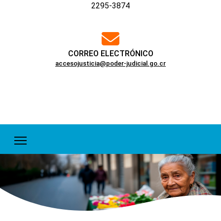
2295-3874
far
fa-
envelope
CORREO ELECTRÓNICO
accesojusticia@poder-judicial.go.cr