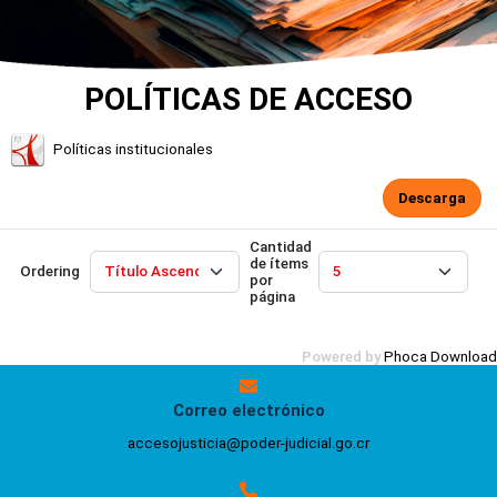
POLÍTICAS DE ACCESO
Políticas institucionales
Descarga
Cantidad
de ítems
Ordering
por
página
Powered by
Phoca Download
Correo electrónico
accesojusticia@poder-judicial.go.cr