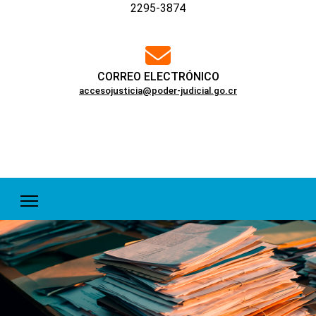
2295-3874
far
fa-
envelope
CORREO ELECTRÓNICO
accesojusticia@poder-judicial.go.cr