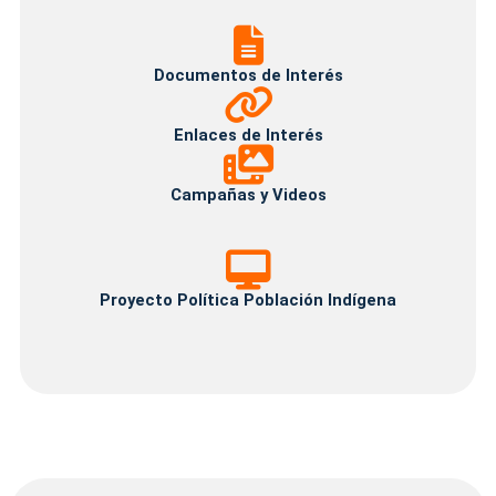
Documentos
de
Interés
Documentos de Interés
Enlaces
de
Interés
Enlaces de Interés
Campañas
y
Videos
Campañas y Videos
Proyecto
Política
Población
Proyecto Política Población Indígena
Indígena