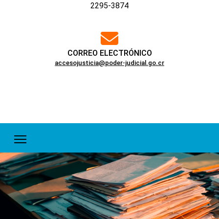
2295-3874
far
fa-
envelope
CORREO ELECTRÓNICO
accesojusticia@poder-judicial.go.cr