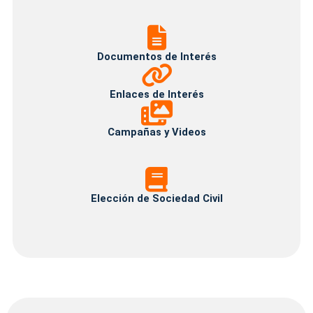
Documentos
de
Interés
Documentos de Interés
Enlaces
de
Interés
Enlaces de Interés
Campañas
y
Videos
Campañas y Videos
ELECCIÓN
DE
SOCIEDAD
Elección de Sociedad Civil
CIVIL