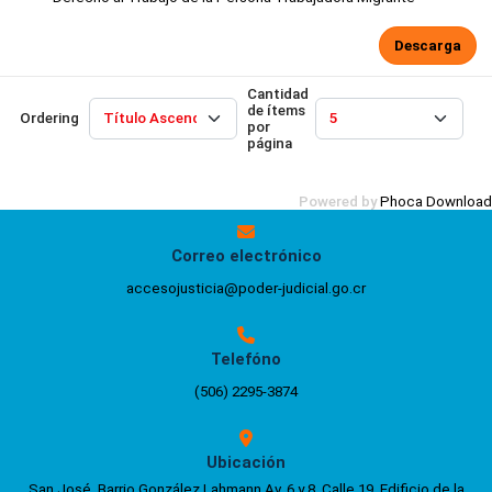
Descarga
Cantidad
de ítems
Ordering
por
página
Powered by
Phoca Download
Correo electrónico
accesojusticia@poder-judicial.go.cr
Telefóno
(506) 2295-3874
Ubicación
San José, Barrio González Lahmann Av. 6 y 8, Calle 19. Edificio de la