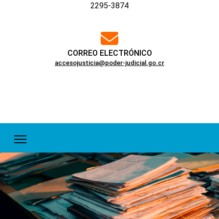
2295-3874
far
fa-
envelope
CORREO ELECTRÓNICO
accesojusticia@poder-judicial.go.cr