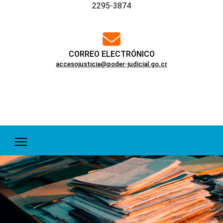
2295-3874
far
fa-
envelope
CORREO ELECTRÓNICO
accesojusticia@poder-judicial.go.cr