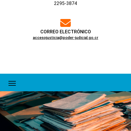
2295-3874
far
fa-
envelope
CORREO ELECTRÓNICO
accesojusticia@poder-judicial.go.cr