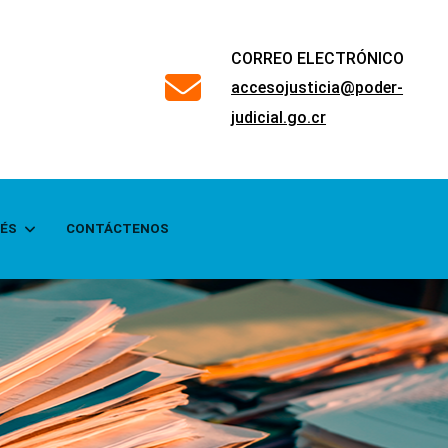
CORREO ELECTRÓNICO
far
accesojusticia@poder-
fa-
judicial.go.cr
envelope
RÉS
CONTÁCTENOS