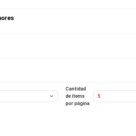
nores
Cantidad
de ítems
por página