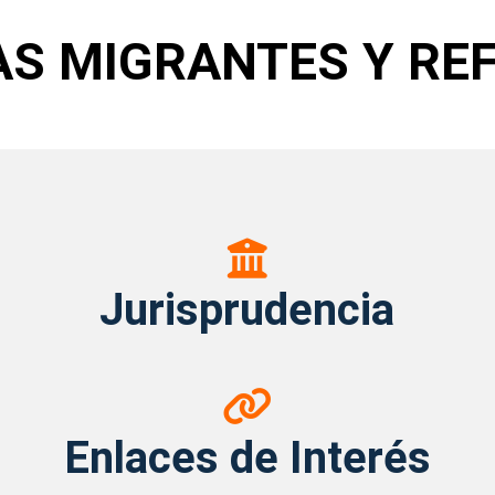
AS MIGRANTES Y REF
Jurisprudencia
Jurisprudencia
Enlaces
de
Enlaces de Interés
Interés