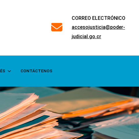
CORREO ELECTRÓNICO
far
accesojusticia@poder-
fa-
judicial.go.cr
envelope
RÉS
CONTÁCTENOS