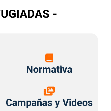
UGIADAS -
Normativa
Normativa
Campañas
y
Campañas y Videos
Videos