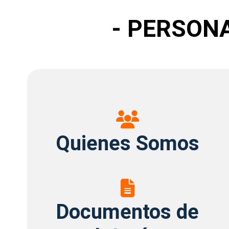
- PERSON
Quienes
Somos
Quienes Somos
Documentos
de
Documentos de
Interés