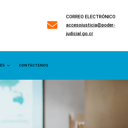
CORREO ELECTRÓNICO
far
accesojusticia@poder-
fa-
judicial.go.cr
envelope
RÉS
CONTÁCTENOS