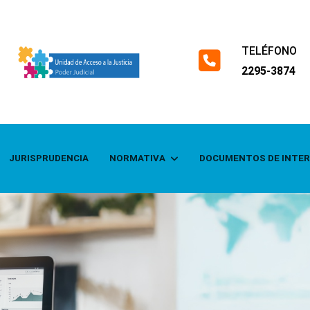
TELÉFONO
fas
2295-3874
fa-
square-
phone
JURISPRUDENCIA
NORMATIVA
DOCUMENTOS DE INTE