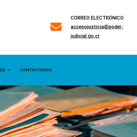
CORREO ELECTRÓNICO
far
accesojusticia@poder-
fa-
judicial.go.cr
envelope
RÉS
CONTÁCTENOS