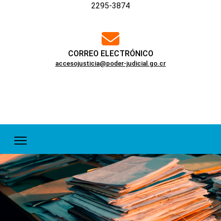
2295-3874
far
fa-
envelope
CORREO ELECTRÓNICO
accesojusticia@poder-judicial.go.cr