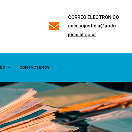
CORREO ELECTRÓNICO
far
accesojusticia@poder-
fa-
judicial.go.cr
envelope
RÉS
CONTÁCTENOS