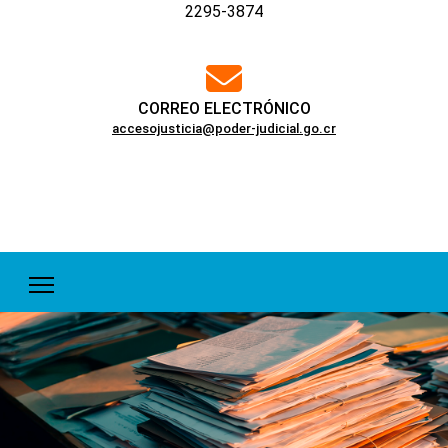
2295-3874
far
fa-
envelope
CORREO ELECTRÓNICO
accesojusticia@poder-judicial.go.cr