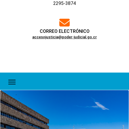
2295-3874
far
fa-
envelope
CORREO ELECTRÓNICO
accesojusticia@poder-judicial.go.cr