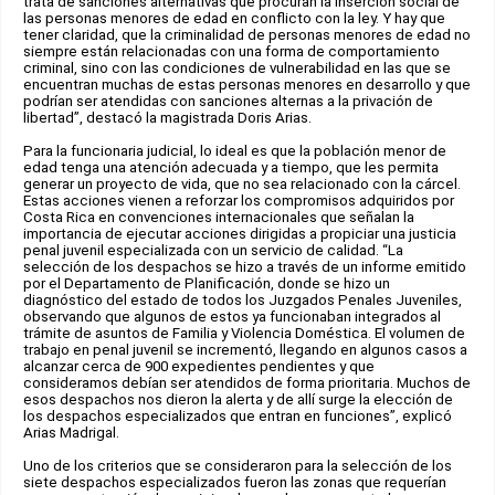
trata de sanciones alternativas que procuran la inserción social de
las personas menores de edad en conflicto con la ley. Y hay que
tener claridad, que la criminalidad de personas menores de edad no
siempre están relacionadas con una forma de comportamiento
criminal, sino con las condiciones de vulnerabilidad en las que se
encuentran muchas de estas personas menores en desarrollo y que
podrían ser atendidas con sanciones alternas a la privación de
libertad”, destacó la magistrada Doris Arias.
Para la funcionaria judicial, lo ideal es que la población menor de
edad tenga una atención adecuada y a tiempo, que les permita
generar un proyecto de vida, que no sea relacionado con la cárcel.
Estas acciones vienen a reforzar los compromisos adquiridos por
Costa Rica en convenciones internacionales que señalan la
importancia de ejecutar acciones dirigidas a propiciar una justicia
penal juvenil especializada con un servicio de calidad. “La
selección de los despachos se hizo a través de un informe emitido
por el Departamento de Planificación, donde se hizo un
diagnóstico del estado de todos los Juzgados Penales Juveniles,
observando que algunos de estos ya funcionaban integrados al
trámite de asuntos de Familia y Violencia Doméstica. El volumen de
trabajo en penal juvenil se incrementó, llegando en algunos casos a
alcanzar cerca de 900 expedientes pendientes y que
consideramos debían ser atendidos de forma prioritaria. Muchos de
esos despachos nos dieron la alerta y de allí surge la elección de
los despachos especializados que entran en funciones”, explicó
Arias Madrigal.
Uno de los criterios que se consideraron para la selección de los
siete despachos especializados fueron las zonas que requerían