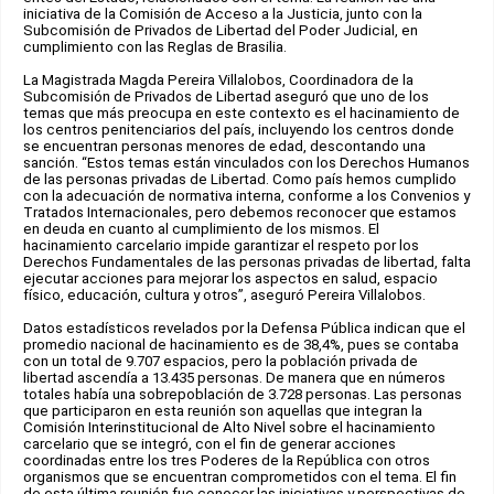
iniciativa de la Comisión de Acceso a la Justicia, junto con la
Subcomisión de Privados de Libertad del Poder Judicial, en
cumplimiento con las Reglas de Brasilia.
La Magistrada Magda Pereira Villalobos, Coordinadora de la
Subcomisión de Privados de Libertad aseguró que uno de los
temas que más preocupa en este contexto es el hacinamiento de
los centros penitenciarios del país, incluyendo los centros donde
se encuentran personas menores de edad, descontando una
sanción. “Estos temas están vinculados con los Derechos Humanos
de las personas privadas de Libertad. Como país hemos cumplido
con la adecuación de normativa interna, conforme a los Convenios y
Tratados Internacionales, pero debemos reconocer que estamos
en deuda en cuanto al cumplimiento de los mismos. El
hacinamiento carcelario impide garantizar el respeto por los
Derechos Fundamentales de las personas privadas de libertad, falta
ejecutar acciones para mejorar los aspectos en salud, espacio
físico, educación, cultura y otros”, aseguró Pereira Villalobos.
Datos estadísticos revelados por la Defensa Pública indican que el
promedio nacional de hacinamiento es de 38,4%, pues se contaba
con un total de 9.707 espacios, pero la población privada de
libertad ascendía a 13.435 personas. De manera que en números
totales había una sobrepoblación de 3.728 personas. Las personas
que participaron en esta reunión son aquellas que integran la
Comisión Interinstitucional de Alto Nivel sobre el hacinamiento
carcelario que se integró, con el fin de generar acciones
coordinadas entre los tres Poderes de la República con otros
organismos que se encuentran comprometidos con el tema. El fin
de esta última reunión fue conocer las iniciativas y perspectivas de