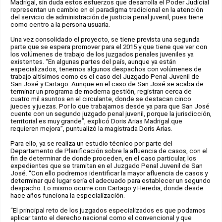
Madrigal, sin duda estos esfuerzos que desarrolla el Poder Judicial
representan un cambio en el paradigma tradicional en la atención
del servicio de administración de justicia penal juvenil, pues tiene
como centro a la persona usuaria.
Una vez consolidado el proyecto, se tiene prevista una segunda
parte que se espera promover para el 2015 y que tiene que ver con
los volúmenes de trabajo de los juzgados penales juveniles ya
existentes. “En algunas partes del país, aunque ya están
especializados, tenemos algunos despachos con volúmenes de
trabajo altísimos como es el caso del Juzgado Penal Juvenil de
San José y Cartago. Aunque en el caso de San José se acaba de
terminar un programa de moderna gestión, registran cerca de
cuatro mil asuntos en el circulante, donde se destacan cinco
jueces y juezas. Por lo que trabajamos desde ya para que San José
cuente con un segundo juzgado penal juvenil, porque la jurisdicción,
territorial es muy grande”, explicó Doris Arias Madrigal.que
requieren mejora”, puntualizó la magistrada Doris Arias.
Para ello, ya se realiza un estudio técnico por parte del
Departamento de Planificación sobre la afluencia de casos, con el
fin de determinar de donde proceden, en el caso particular, los
expedientes que se tramitan en el Juzgado Penal Juvenil de San
José. “Con ello podremos identificar la mayor afluencia de casos y
determinar qué lugar sería el adecuado para establecer un segundo
despacho. Lo mismo ocurre con Cartago y Heredia, donde desde
hace años funciona la especialización.
“El principal reto de los juzgados especializados es que podamos
aplicar tanto el derecho nacional como el convencional y que