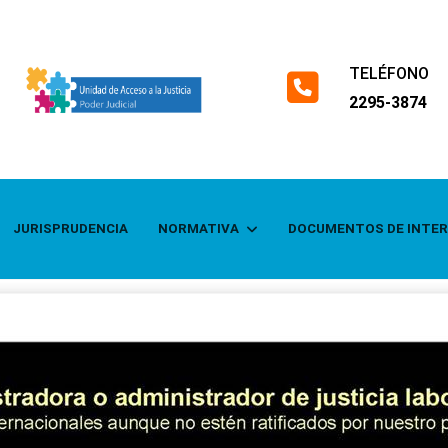
TELÉFONO
fas
2295-3874
fa-
square-
phone
JURISPRUDENCIA
NORMATIVA
DOCUMENTOS DE INTE