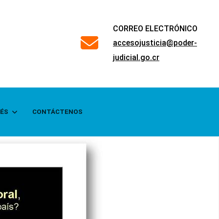
CORREO ELECTRÓNICO
far
accesojusticia@poder-
fa-
judicial.go.cr
envelope
RÉS
CONTÁCTENOS